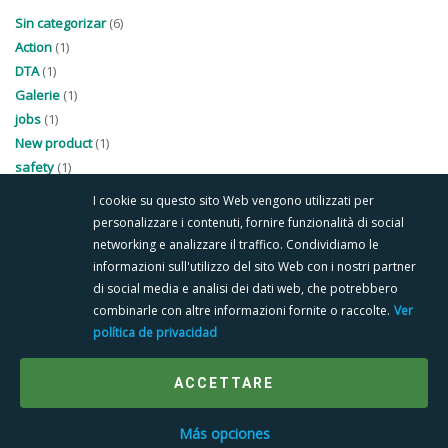
Sin categorizar
(6)
Action
(1)
DTA
(1)
Galerie
(1)
jobs
(1)
New product
(1)
safety
(1)
I cookie su questo sito Web vengono utilizzati per
personalizzare i contenuti, fornire funzionalità di social
networking e analizzare il traffico. Condividiamo le
informazioni sull'utilizzo del sito Web con i nostri partner
di social media e analisi dei dati web, che potrebbero
combinarle con altre informazioni fornite o raccolte.
Ver
SITEMAP
COOKIE POLICY
PRIVACY POLICY
política de privacidad
Follow us
ACCETTARE
Contáctenos / solicite una cotización
Más opciones