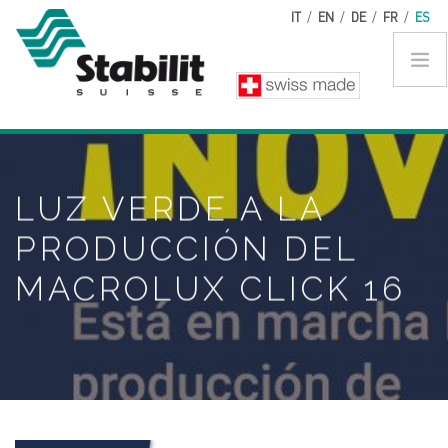
Pasar al contenido principal
IT
/
EN
/
DE
/
FR
/
ES
LUZ VERDE A LA
PRODUCCIÓN DEL
MACROLUX CLICK 16