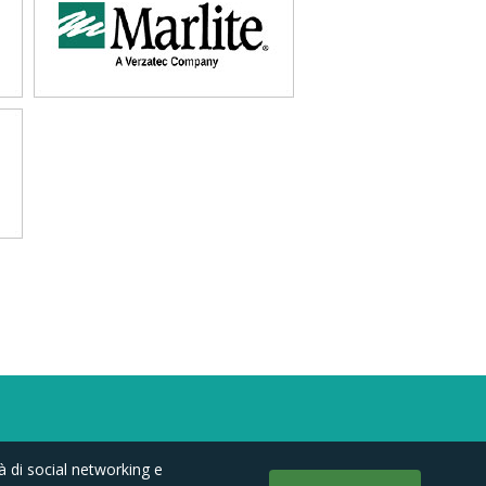
à di social networking e
Follow us