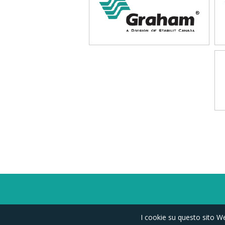
I cookie su questo sito We
SITEMAP
COOKIE POLICY
PRIVACY POLICY