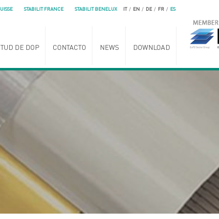
SUISSE
STABILIT FRANCE
STABILIT BENELUX
IT
/
EN
/
DE
/
FR
/
ES
ITUD DE DOP
CONTACTO
NEWS
DOWNLOAD