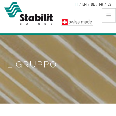
Salta al contenuto principale
IT
/
EN
/
DE
/
FR
/
ES
IL GRUPPO