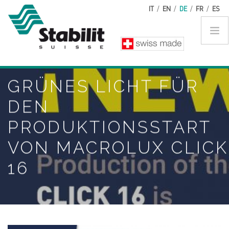
Direkt zum Inhalt
IT
/
EN
/
DE
/
FR
/
ES
GRÜNES LICHT FÜR
DEN
PRODUKTIONSSTART
VON MACROLUX CLICK
16