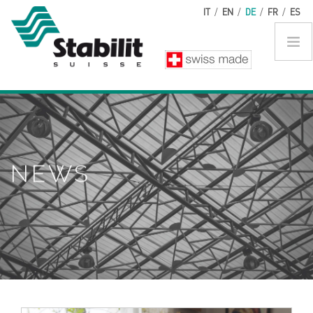
Direkt zum Inhalt
IT
/
EN
/
DE
/
FR
/
ES
NEWS