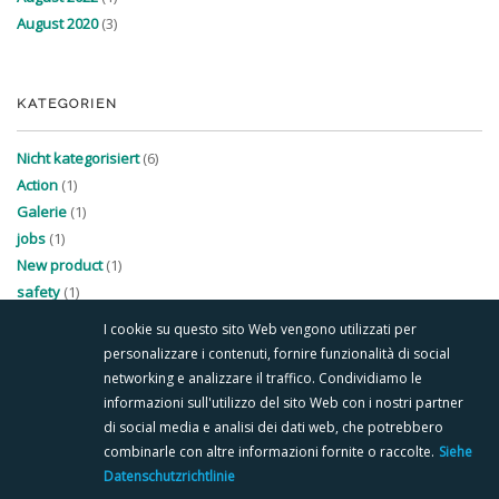
August 2020
(3)
KATEGORIEN
Nicht kategorisiert
(6)
Action
(1)
Galerie
(1)
jobs
(1)
New product
(1)
safety
(1)
I cookie su questo sito Web vengono utilizzati per
personalizzare i contenuti, fornire funzionalità di social
networking e analizzare il traffico. Condividiamo le
informazioni sull'utilizzo del sito Web con i nostri partner
di social media e analisi dei dati web, che potrebbero
combinarle con altre informazioni fornite o raccolte.
Siehe
SITEMAP
COOKIE POLICY
PRIVACY POLICY
Datenschutzrichtlinie
Follow us