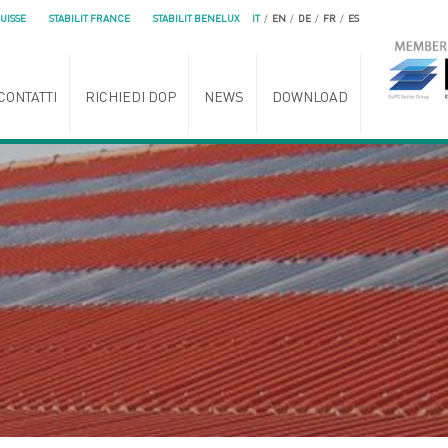
SUISSE
STABILIT FRANCE
STABILIT BENELUX
IT
/
EN
/
DE
/
FR
/
ES
CONTATTI
RICHIEDI DOP
NEWS
DOWNLOAD