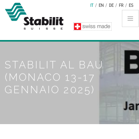
Salta al contenuto principale
IT
/
EN
/
DE
/
FR
/
ES
STABILIT AL BAU
(MONACO 13-17
GENNAIO 2025)