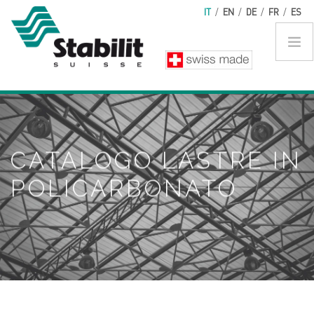
Salta al contenuto principale
IT
/
EN
/
DE
/
FR
/
ES
CATALOGO LASTRE IN
POLICARBONATO